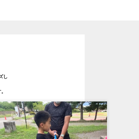
ズし
す。