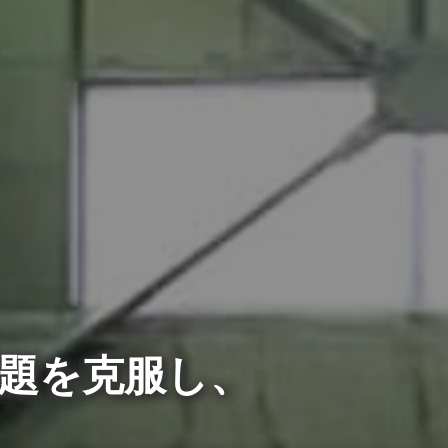
題
を克服し、